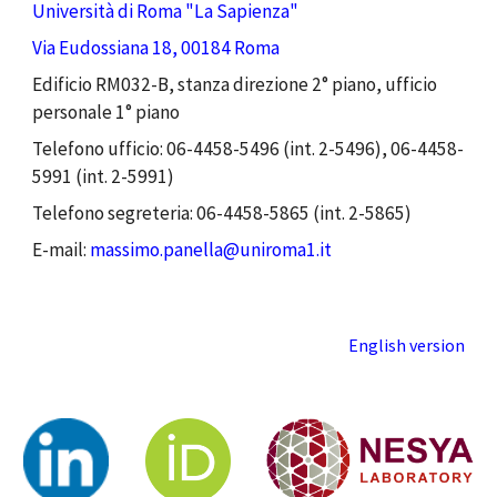
Università di Roma "La Sapienza"
Via Eudossiana 18, 00184 Roma
Edificio RM032-B, stanza direzione 2° piano, ufficio
personale 1° piano
Telefono ufficio: 06-4458-5496 (int. 2-5496),
06
-
4458
-
5
991
(int. 2-5
991
)
Tel
efono
segreteria
: 06
-
4458
-
5
865
(int. 2-5
865
)
E-mail:
massimo.panella@uniroma1.it
English version