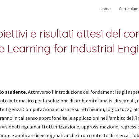
Home
Curriculum
ip to main content
Skip to navigat
iettivi e risultati attesi
de
l co
 Learning for Industrial Eng
llo studente.
Attraverso l’introduzione dei fondamenti sugli aspett
automatico per la soluzione di problemi di analisi di segnali, misu
telligenza Computazionale basate su reti neurali, logica fuzzy, alg
aranno in tal senso approfondite le applicazioni nell'ambito dell’
rvisionati riguardanti ottimizzazione, approssimazione, regressio
orare e applicare idee originali anche in un contesto di ricerca.
L'ob