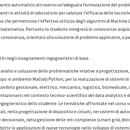
imento automatico attraverso un’adeguata formulazione del proble
enti in attività di laboratorio per valutare l’efficacia delle tecni
se che permettono l'effettivo utilizzo degli algoritmi di Machine Le
atematica. Pertanto lo studente integrerà le conoscenze acquisi
conoscenza, orientata alla soluzione di problemi applicativi, a pa
i negli insegnamenti ingegneristici di base.
 analisi e soluzione delle problematiche relative a progettazione,
luppo in ambiente Matlab/Python, per la realizzazione di sistemi 
 ambito gestionale, elettrico, meccanico, logistico, biomedicale, 
elazionarsi nel contesto tecnico-scientifico del data analytics e d
ingegneristico dello studente
.
Le tematiche affrontate nel corso so
iali, nella progettazione di dispositivi e circuiti, nei sistemi di a
o e decisionale, nella gestione delle reti complesse (smart grid, dis
tte le applicazioni di nuove tecnologie nello sviluppo di sistemi di